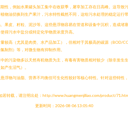
周期性，例如水果罐头加工集中在收获季，屠宰加工存在日高峰。这导致
产植物油切换到生产果汁，污水特性截然不同，这给污水处理的稳定运行
毛、果皮、籽粒、泥沙等。这些悬浮物容易在管道和设备中沉积，造成堵
，使得污水中盐分或特定化学物质浓度升高。
量较高（尤其是肉类、水产品加工），但相对于其极高的碳源（BOD/C
如氯制剂）等，对微生物有抑制作用。
其中的污染物多以天然有机物质为主，有毒有害物质相对较少（除非发生
（如产生沼气）。
定悬浮物与油脂、营养不均衡但可生化性较好等核心特性。针对这些特性
如若转载，请注明出处：http://www.huangmenjiliao.com/product/71.htm
更新时间：2026-08-06 13:05:40