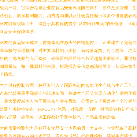
极为严苛。它综合考量企业在食品安全风险防控体系、原料溯源管理、生
艺创新、质量检测能力、消费者沟通以及社会责任履行等多个维度的表现
丽友能够脱颖而出，得益于其构建的贯穿“从农田到餐桌”的全链条、可追
食品安全保障体系。
丽友的食品安全成果，首先体现在源头的严格把控上。企业建立了完善的
商审核与管理机制，对主要原料如小麦粉、马铃薯淀粉、可可粉等，均实
格的产地考察与入厂检验，确保原料品质符合甚至超越国家标准。通过数
溯源系统，每一批原料的来源、检测报告等信息都清晰可查，从源头筑牢
全防线。
生产过程控制方面，好丽友引入了国际先进的智能化生产线与生产工艺。
产基地普遍采用高标准的洁净车间，关键生产环节实现自动化与密闭化操
，最大限度减少人为干预带来的潜在风险。公司建立了覆盖生产全过程的
监测与关键控制点（HACCP）体系，对温度、湿度、时间等参数进行实
控与记录，确保每一道工序都处于受控状态，产品品质稳定如一。
大的质量检测能力是好丽友食品安全体系的另一大支柱。企业配备了高精
检测仪器和专业的技术团队，不仅对成品进行批批检验，还对生产环境、