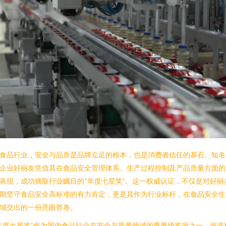
食品行业，安全与品质是品牌立足的根本，也是消费者信任的基石。知名
企业好丽友凭借其在食品安全管理体系、生产过程控制及产品质量方面的
表现，成功摘取行业瞩目的“年度七星奖”。这一权威认证，不仅是对好丽
期坚守食品安全高标准的有力肯定，更是其作为行业标杆，在食品安全生
域交出的一份亮眼答卷。
年度七星奖”作为国内食品行业在安全与质量领域的重量级奖项之一，评选