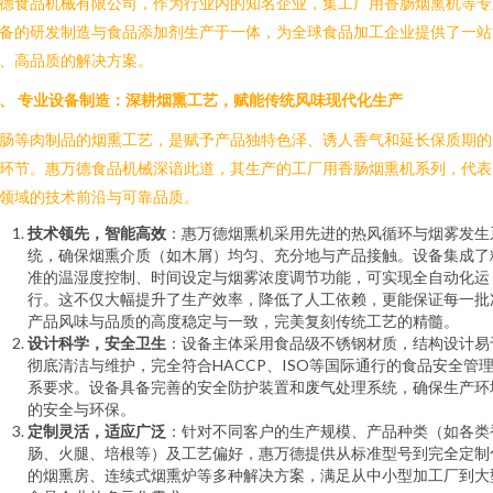
德食品机械有限公司，作为行业内的知名企业，集工厂用香肠烟熏机等专
备的研发制造与食品添加剂生产于一体，为全球食品加工企业提供了一站
、高品质的解决方案。
、 专业设备制造：深耕烟熏工艺，赋能传统风味现代化生产
肠等肉制品的烟熏工艺，是赋予产品独特色泽、诱人香气和延长保质期的
环节。惠万德食品机械深谙此道，其生产的工厂用香肠烟熏机系列，代表
领域的技术前沿与可靠品质。
技术领先，智能高效
：惠万德烟熏机采用先进的热风循环与烟雾发生
统，确保烟熏介质（如木屑）均匀、充分地与产品接触。设备集成了
准的温湿度控制、时间设定与烟雾浓度调节功能，可实现全自动化运
行。这不仅大幅提升了生产效率，降低了人工依赖，更能保证每一批
产品风味与品质的高度稳定与一致，完美复刻传统工艺的精髓。
设计科学，安全卫生
：设备主体采用食品级不锈钢材质，结构设计易
彻底清洁与维护，完全符合HACCP、ISO等国际通行的食品安全管
系要求。设备具备完善的安全防护装置和废气处理系统，确保生产环
的安全与环保。
定制灵活，适应广泛
：针对不同客户的生产规模、产品种类（如各类
肠、火腿、培根等）及工艺偏好，惠万德提供从标准型号到完全定制
的烟熏房、连续式烟熏炉等多种解决方案，满足从中小型加工厂到大