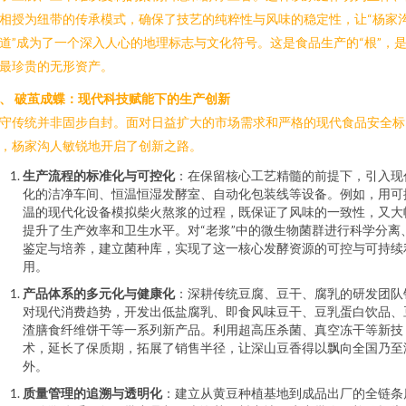
相授为纽带的传承模式，确保了技艺的纯粹性与风味的稳定性，让“杨家
道”成为了一个深入人心的地理标志与文化符号。这是食品生产的“根”，
最珍贵的无形资产。
、 破茧成蝶：现代科技赋能下的生产创新
守传统并非固步自封。面对日益扩大的市场需求和严格的现代食品安全标
，杨家沟人敏锐地开启了创新之路。
生产流程的标准化与可控化
：在保留核心工艺精髓的前提下，引入现
化的洁净车间、恒温恒湿发酵室、自动化包装线等设备。例如，用可
温的现代化设备模拟柴火熬浆的过程，既保证了风味的一致性，又大
提升了生产效率和卫生水平。对“老浆”中的微生物菌群进行科学分离
鉴定与培养，建立菌种库，实现了这一核心发酵资源的可控与可持续
用。
产品体系的多元化与健康化
：深耕传统豆腐、豆干、腐乳的研发团队
对现代消费趋势，开发出低盐腐乳、即食风味豆干、豆乳蛋白饮品、
渣膳食纤维饼干等一系列新产品。利用超高压杀菌、真空冻干等新技
术，延长了保质期，拓展了销售半径，让深山豆香得以飘向全国乃至
外。
质量管理的追溯与透明化
：建立从黄豆种植基地到成品出厂的全链条