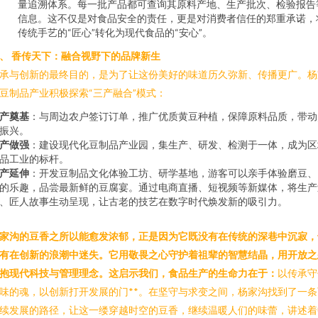
量追溯体系。每一批产品都可查询其原料产地、生产批次、检验报告
信息。这不仅是对食品安全的责任，更是对消费者信任的郑重承诺，
传统手艺的“匠心”转化为现代食品的“安心”。
、 香传天下：融合视野下的品牌新生
承与创新的最终目的，是为了让这份美好的味道历久弥新、传播更广。杨
豆制品产业积极探索“三产融合”模式：
产奠基
：与周边农户签订订单，推广优质黄豆种植，保障原料品质，带动
振兴。
产做强
：建设现代化豆制品产业园，集生产、研发、检测于一体，成为区
品工业的标杆。
产延伸
：开发豆制品文化体验工坊、研学基地，游客可以亲手体验磨豆、
的乐趣，品尝最新鲜的豆腐宴。通过电商直播、短视频等新媒体，将生产
、匠人故事生动呈现，让古老的技艺在数字时代焕发新的吸引力。
家沟的豆香之所以能愈发浓郁，正是因为它既没有在传统的深巷中沉寂，
有在创新的浪潮中迷失。它用敬畏之心守护着祖辈的智慧结晶，用开放之
抱现代科技与管理理念。这启示我们，食品生产的生命力在于：
以传承守
味的魂，以创新打开发展的门**。在坚守与求变之间，杨家沟找到了一条
续发展的路径，让这一缕穿越时空的豆香，继续温暖人们的味蕾，讲述着