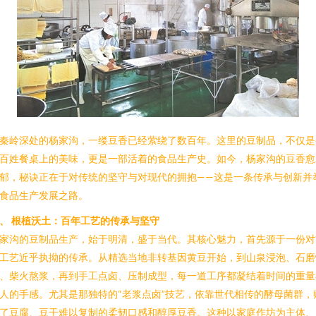
秦岭深处的杨家沟，一缕豆香已经萦绕了数百年。这里的豆制品，不仅是
百姓餐桌上的美味，更是一部活着的食品生产史。如今，杨家沟的豆香愈
郁，秘诀正在于对传统的坚守与对现代的拥抱——这是一条传承与创新并
食品生产发展之路。
、 根植沃土：百年工艺的传承与坚守
家沟的豆制品生产，始于明清，盛于当代。其核心魅力，首先源于一份对
工艺近乎执拗的传承。从精选当地非转基因黄豆开始，到山泉浸泡、石磨
、柴火熬浆，再到手工点卤、压制成型，每一道工序都凝结着时间的重量
人的手感。尤其是那独特的“老浆点卤”技艺，依靠世代相传的酵母菌群，
了豆腐、豆干难以复制的柔韧口感和醇厚豆香。这种以家庭作坊为主体、