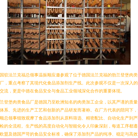
国驻法兰克福总领事温振顺应邀参观了位于德国法兰克福的勃兰登堡肉类
厂，重点考察了其现代化食品添加剂生产线。此次参观不仅是一次深入的
交流，更是中德在食品安全与食品工业领域深化合作的重要体现。
兰登堡肉类食品厂是德国乃至欧洲知名的肉类加工企业，以其严谨的质量
体系、先进的生产工艺和创新的产品研发而著称。在厂方代表的陪同下，
顺总领事细致观摩了食品添加剂从原料筛选、精密配比、自动化生产到严
检的全流程。生产线的高度自动化与智能化令人印象深刻，每道工序都遵
欧盟及德国严苛的食品安全标准，确保了添加剂产品的纯净、稳定与高效