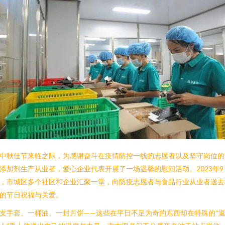
中秋佳节来临之际，为感谢奋斗在疫情防控一线的志愿者以及坚守岗位的
添加剂生产从业者，爱心企业代表开展了一场温馨的慰问活动。2023年9
，市城区多个社区和企业汇聚一堂，向防疫志愿者与食品行业从业者送去
的节日祝福与关爱。
支手套、一桶油、一封月饼——这些在平日不足为奇的东西却在特殊的“