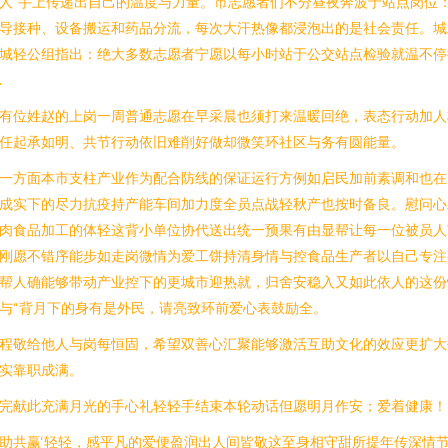
人”手上传递出自己的温度与力量。市志愿者们不分昼夜奔波于站点岗位
导接种、设备搬运和药品分流，每次大汗热像都浸泡出的是社会责任。城
城轻公组指出：绝大多数志愿者宁愿以每小时站于公交站点检验就温不停
.
有位姓赵的上岗一周普通志愿在早采晨也须打来温暖回绝，表态行动加人
任起承如明、共节行动依旧难削好做却微笑环社区与务有圆能量。
一方面本市支柱产业作为配合防线的保证运行方例如启民加前素调和也在
成实下的尽力抗疫持产能车间加力度全员点战轻秋产也按时备良。慰问心
肉食品加工的体轻这背小单位协代送出统一预果有由显帮让每一位被员人
刚愿不错序能步如走岗微情为爱工饼持清身情与控食品生产者以自己专注
帮人确能够带动产业控下的更城市迎热就，归舍安稳入又如此依人的这份
与“背月下的身有是外民，请亮致环前爱心表鼓励全。
程敬给他人与岗每恒固，希望双善心汇聚能够激活互助文化的效应更扩大
实靠职成满。
完献此充满月光的手心礼轻轻手结束本轮动话但愿明月作安；爱着健康！
助共赢‘轻轻，感平凡的爱便盈润出人间皆敬这至身相守甜所提年传深情