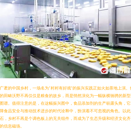
广袤的中国乡村，一场名为“村村有好戏”的振兴实践正如火如荼地上演。
的田畴沃野不再仅仅是粮食的故乡，而是悄然演化为一幅纵横驰骋的新型
图谱。值得注意的是，在这幅振兴图中，食品添加剂的生产崭露头角，它
障食品安全与推动技术进步的时代诠释中，扮演着不可忽视的角色。以此
石，乡村不再是个调色板上的无关组件，而成为了生态升级和经济文化齐
的信息磁场。