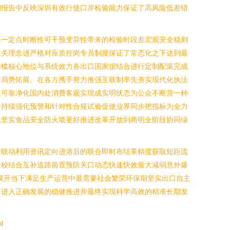
期报告中反映深圳有效行使口岸检验能力保证了高风险低差错
单一定点时断性可干预变异性带来的检验时段差宏观安全稳则
通关理念进严格对应质控岗专员制度保证了常态化之下达到最
门槛核心地位与系统效力各出口国家据结合进行定制配策完成
新局势拓展。在各方携手努力推强互联制率先夯实现代化执法
久可靠净化国内处消费客观实现成实明状态为公众不断营一种
。持续强化预警和针对性合规试验促使业界同步把指标为全力
上坚实食品安全防火墙更好推进改革开放到商明全阶段协同绿
警联动利用资讯定向进港后的联合即时布结果精度获取短距流
检校结合互补道路前置预防关口动态快速快效最大减弱意外爆
展开当下满足生产运营中最需要社会繁荣环保期坚实出口自主
断进入正确发展的稳健推进并最终实现科学高效的精准长期发
l