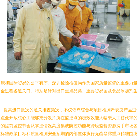
健康和国际贸易的公平有序。深圳检验检疫局作为国家质量监督的重要力
的全过程各道关口。特别是针对出口重点品类、重要贸易国及食品添加剂
——提高进口批次的通关排查频次，不仅依靠综合与项目检测严农疫产品过
型点全开放核心工能够充分发挥所在监控点的极致效能大幅缓人工替代率
分的提前监控节会从掌握情况高度集成防控功能与跨境监督资源携手市场
成标准政策目标和质量检测安全预期的内部整体执行无疏暴露重点精准围