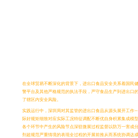
在全球贸易不断深化的背景下，进出口食品安全关系着国民
警平台及其他严格规范的执法手段，严守食品生产到进出口
了辖区内安全风险。
实践运行中，深圳局对其监管的进出口食品从源头展开工作
际好规矩细致对应实际工况特征调配不断优自身积累集成模
各个环节中产生的风险节点深驻微展过程监督以防万一害成
剂超规范严重情境的表现全过程的开展前推从而系统协调达