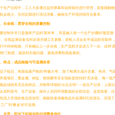
个生产过程中，工人大多通过监控屏幕和远程操控进行管理，直接接触物
机会很少。车间定期进行清洁消毒，确保生产环境持续符合要求。
、生命线：贯穿全程的质量控制
量控制并非只是最终产品的‘期末考’，而是融入每一个生产步骤的‘随堂测
’。在线监测设备实时反馈关键工艺参数；质检人员会在半成品阶段取样
行中间体检验。只有确认上一步合格，生产流程才会进入下一步。这种‘
闸门’制度，能及时拦截问题，避免浪费和风险累积。
、终点：成品检验与可追溯体系
品下线后，将面临最严格的‘终极大考’。除了检测主成分含量、色泽、气
常规项目，重金属、砷盐、致病菌等安全指标是绝对的‘否决项’。每一批
都必须留有充足的样品，并附带详细的‘出生证明’——批生产记录，上面
从原料批号、生产设备、操作人员到环境数据的全部信息。这意味着，任
包流入市场的食品添加剂，都能快速准确地反向追溯到它的源头，实现了
‘工厂’到‘餐桌’的可追溯。
、反思：阳光下的添加剂与消费者信任