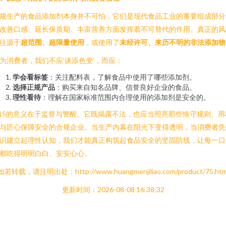
规生产的食品添加剂本身并不可怕，它们是现代食品工业的重要组成部分
改善口感、延长保质期、丰富营养方面发挥着不可替代的作用。真正的风
往源于
超范围、超限量使用
，或使用了
未经许可、来历不明的非法添加物
为消费者，我们不应‘谈添色变’，而应：
学会看标签
：关注配料表，了解食品中使用了哪些添加剂。
选择正规产品
：购买来自知名品牌、信誉良好企业的食品。
理性看待
：理解在国家标准范围内合理使用的添加剂是安全的。
.15的意义在于监督与警醒。它既揭露不法，也应当照亮那些恪守规则、用
与匠心保障安全的合规企业。当生产内幕在阳光下变得透明，当消费者凭
识建立起理性认知，我们才能真正构筑起食品安全的坚固防线，让每一口
都吃得明明白白、安安心心。
如若转载，请注明出处：http://www.huangmenjiliao.com/product/75.htm
更新时间：2026-08-08 16:38:32