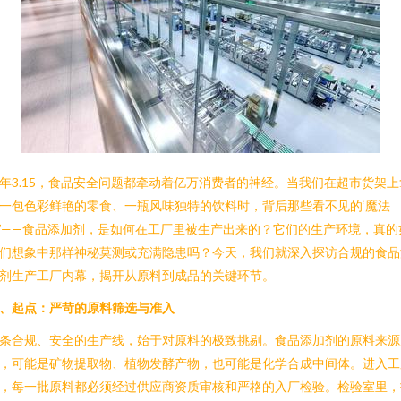
年3.15，食品安全问题都牵动着亿万消费者的神经。当我们在超市货架上
一包色彩鲜艳的零食、一瓶风味独特的饮料时，背后那些看不见的‘魔法
’——食品添加剂，是如何在工厂里被生产出来的？它们的生产环境，真的
们想象中那样神秘莫测或充满隐患吗？今天，我们就深入探访合规的食品
剂生产工厂内幕，揭开从原料到成品的关键环节。
、起点：严苛的原料筛选与准入
条合规、安全的生产线，始于对原料的极致挑剔。食品添加剂的原料来源
，可能是矿物提取物、植物发酵产物，也可能是化学合成中间体。进入工
，每一批原料都必须经过供应商资质审核和严格的入厂检验。检验室里，