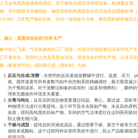
人员会使用高效液相色谱仪、原子吸收光谱仪等精密设备，检测重金属、
物、溶剂残留等关键指标，确保原料的纯度和安全性完全符合国家标准（
B 2760）乃至更严格的企标。任何一项指标不合格，整批原料都将被拒之
。
、核心：高度自动化的‘洁净’生产
象中粉尘飞扬、气味刺鼻的化工厂场景，在现代合规的食品添加剂生产车
已不复存在。取而代之的是高度自动化、管道化的封闭生产线。以常见的
酸（酸度调节剂）或阿斯巴甜（甜味剂）为例：
反应与合成/发酵
：在密闭的反应釜或发酵罐中进行。温度、压力、p
值、搅拌速度等所有参数均由中央控制系统精确调控，最大限度减少
为干预和误差。对于发酵法制备的添加剂（如某些增稠剂），菌种的
理和无菌操作环境至关重要。
分离与纯化
：反应后的混合物需要通过结晶、离心、膜过滤、层析等
种物理方法进行分离提纯。这个环节旨在去除副产物、未反应的原料
杂质，得到高纯度的目标产物。车间的空气洁净度往往达到医药级别
防止微生物污染。
干燥与成型
：提纯后的溶液或湿品，通过喷雾干燥、真空干燥等方式
成粉末或颗粒。这个过程同样在密闭系统中进行，防止产品吸潮或受
环境污染。