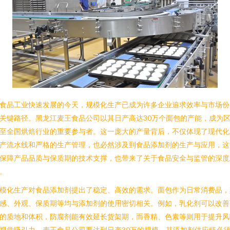
食品工业快速发展的今天，规模化生产已成为许多企业追求效率与市场份
关键路径。黑龙江麦王食品公司以其日产高达30万个面包的产能，成为
至全国烘焙行业的重要参与者。这一庞大的产量背后，不仅体现了现代化
产流水线和严格的生产管理，也必然涉及到食品添加剂的生产与应用，这
保障产品品质与保质期的技术支撑，也带来了关于食品安全与监管的深度
。
模化生产对食品添加剂提出了稳定、高效的需求。面包作为日常消费品，
感、外观、保质期等均与添加剂的使用密切相关。例如，乳化剂可以改善
的质地和体积，防腐剂能有效延长货架期，而香精、色素等则用于提升风
视觉吸引力。麦王食品公司要达到日产30万的规模，其添加剂供应链必