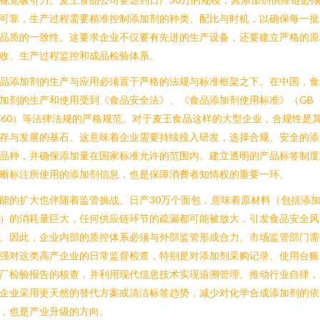
可靠，生产过程需要精准控制添加剂的种类、配比与时机，以确保每一批
品质的一致性。这要求企业不仅要有先进的生产设备，还要建立严格的原
收、生产过程监控和成品检验体系。
品添加剂的生产与应用必须置于严格的法规与标准框架之下。在中国，食
加剂的生产和使用受到《食品安全法》、《食品添加剂使用标准》（GB
760）等法律法规的严格规范。对于麦王食品这样的大型企业，合规性是
存与发展的基石。这意味着企业需要持续投入研发，选择合规、安全的添
品种，并确保添加量在国家标准允许的范围内。建立透明的产品标签制度
晰标注所使用的添加剂信息，也是保障消费者知情权的重要一环。
能的扩大也伴随着监管挑战。日产30万个面包，意味着原材料（包括添
）的消耗量巨大，任何供应链环节的疏漏都可能被放大，引发食品安全风
。因此，企业内部的质控体系必须与外部监管形成合力。市场监管部门需
强对这类高产企业的日常监督检查，特别是对添加剂采购记录、使用台账
厂检验报告的核查，并利用现代信息技术实现追溯管理。推动行业自律，
企业采用更天然的替代方案或清洁标签趋势，减少对化学合成添加剂的依
，也是产业升级的方向。